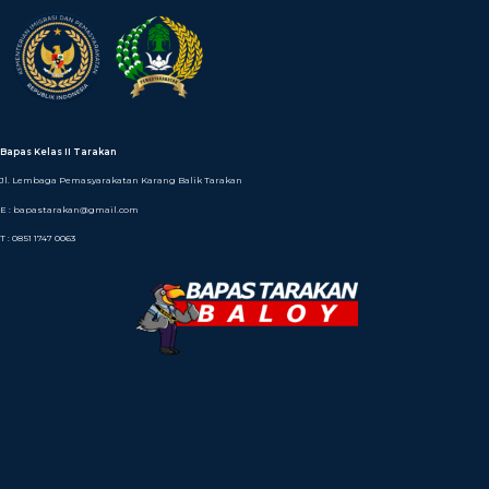
Bapas Kelas II Tarakan
Jl. Lembaga Pemasyarakatan Karang Balik Tarakan
E : bapastarakan@gmail.com
T : 0851 1747 0063