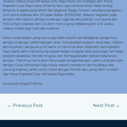
Tarakan-Ketua Griya Abhipraya (GA) Paguntaka, Eko Subagio, dan Ketua
Koperasi Griya Paguntaka, Elvianto, baru saja melaksanakan rapat sinergi
bersama anggota yang terdiri dari pegawai Bapas Tarakan sekaligus pengelola
unit usaha koperasi dan GA pada Selasa (12/05/2026). Adapun kegiatan juga
dihadiri oleh seluruh pengurus dengan agenda penyerahan unit usaha dan
MOU antara koperasi dan GA demi menunjang keberlanjutan unit usaha
melalui modal bagi hasil dari koperasi.
Dalam kesempatan yang sama juga telah terpilih pendelegasian pergantian
pengurus dengan pertimbangan akan menghadapi program kerja baru. Melalui
penunjukkan pengurus unit usaha ini nantinya akan diperoleh peningkatan
hasil usaha demi mendukung kesejahteraan anggota serta dukungan terhadap
program akselerasi Menteri Imigrasi dan Pemasyarakatan terkait ketahanan
pangan. “Nantinya kami akan fokus pada pengembangan usaha yang beririsan
dengan Griya Abhipraya Paguntaka, seperti hidroponik dan budidaya lele,
warung koperasi, serta cucian motor dengan format baru yang lebih inovatif,”
ujar Ketua Koperasi Griya Abhipraya Paguntaka.
Kontributor:BapaSTAR/fld
←
Previous Post
Next Post
→