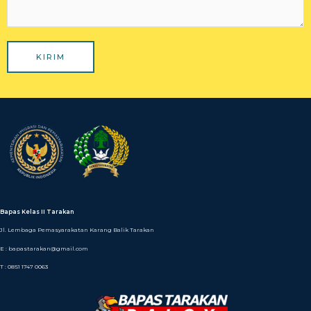
KIRIM
Bapas Kelas II Tarakan
Jl. Lembaga Pemasyarakatan Karang Balik Tarakan
E : bapastarakan@gmail.com
T : 0851 1747 0063