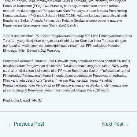
Tarakan-Kepala Balai Pemasyarakatan Kelas II Tarakan, Rita Ribawati, dan Pejabat
Pembuat Komitmen (PPK), Dwi Prasetio, baru saja memberikan arahan terkait
mekanisme dan anggaran Pengawasan Klien Pemasyarakatan kepada Pembimbing
Kemasyarakatan (PK) pada Selasa (13/01/2026). Adapun kegiatan juga dihadiri oleh
Bendahara Satker, Ananda Firman, dan Pejabat Struktural serta peserta magang
Kementerian Ketenagakerjaan (Kemnaker) Batch II.
“Untuk saat ini fokus PK adalah Pengawasan terhadap 600 Klien Pemasyarakatan Kota
Tarakan, yang dilanjutkan dengan telaah lebih lanjut Klien luar Kota Tarakan dengan
menguatkan wajib lapor dan pembimbingan virtual,” ujar PPK sekaligus Kasubsi
Bimbingan Klien Dewasa Dwi Prasetio.
Sementara Kabapas Tarakan, Rita Ribawati, menyampaikan kepada seluruh PK untuk
melaksanakan Pengawasan dalam Kota Tarakan sesuai anggaran tahun 2026, yang
nanti akan dijelaskan lebih lanjut oleh PPK dan Bendahara Satker. “Refleksi dari atensi
PK terhadap Pengawasan kemarin, perlu adanya penguatan Pengawasan terhadap
Klien yang ada dalam Kota Tarakan,” terang Rita. Kegiatan tugas Penelitian
Kemasyarakatan dan Pengawasan PK nantinya juga akan didukung oleh tenaga dari
peserta magang Kemnaker yang masih berlanjut hingga Mei 2026 nanti.
Kontributor:BapaSTAR/ fld
←
Previous Post
Next Post
→