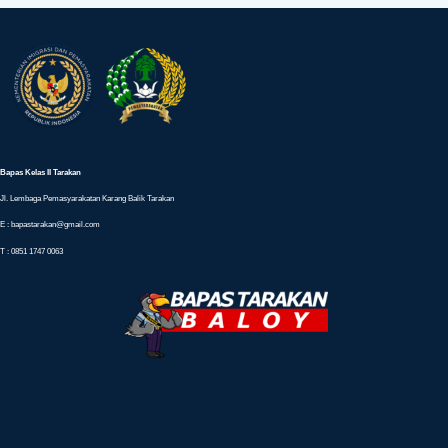
Bapas Kelas II Tarakan
Jl. Lembaga Pemasyarakatan Karang Balik Tarakan
E : bapastarakan@gmail.com
T : 0851 1747 0063