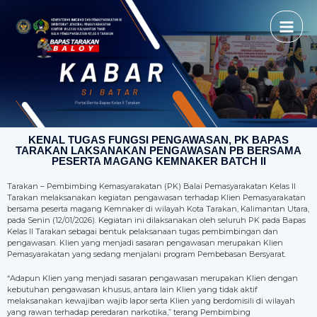
KENAL TUGAS FUNGSI PENGAWASAN, PK BAPAS
TARAKAN LAKSANAKAN PENGAWASAN PB BERSAMA
PESERTA MAGANG KEMNAKER BATCH II
Tarakan – Pembimbing Kemasyarakatan (PK) Balai Pemasyarakatan Kelas II
Tarakan melaksanakan kegiatan pengawasan terhadap Klien Pemasyarakatan
bersama peserta magang Kemnaker di wilayah Kota Tarakan, Kalimantan Utara,
pada Senin (12/01/2026). Kegiatan ini dilaksanakan oleh seluruh PK pada Bapas
Kelas II Tarakan sebagai bentuk pelaksanaan tugas pembimbingan dan
pengawasan. Klien yang menjadi sasaran pengawasan merupakan Klien
Pemasyarakatan yang sedang menjalani program Pembebasan Bersyarat.
“Adapun Klien yang menjadi sasaran pengawasan merupakan Klien dengan
kebutuhan pengawasan khusus, antara lain Klien yang tidak aktif
melaksanakan kewajiban wajib lapor serta Klien yang berdomisili di wilayah
yang rawan terhadap peredaran narkotika,” terang Pembimbing