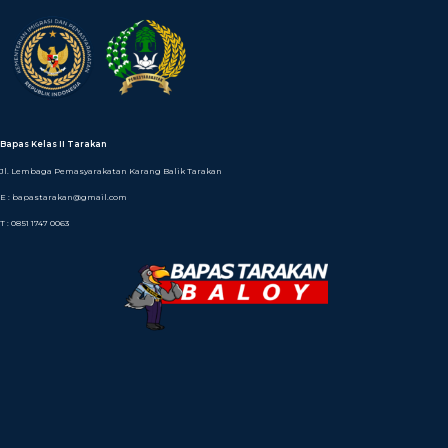
Bapas Kelas II Tarakan
Jl. Lembaga Pemasyarakatan Karang Balik Tarakan
E : bapastarakan@gmail.com
T : 0851 1747 0063