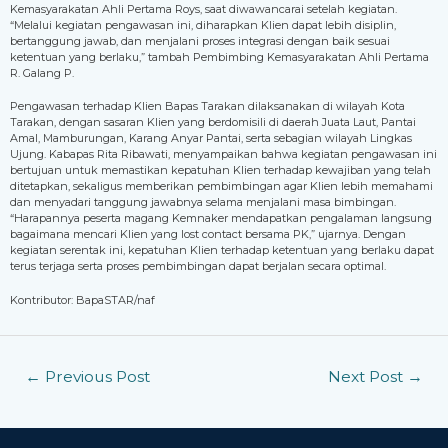
Kemasyarakatan Ahli Pertama Roys, saat diwawancarai setelah kegiatan.
“Melalui kegiatan pengawasan ini, diharapkan Klien dapat lebih disiplin,
bertanggung jawab, dan menjalani proses integrasi dengan baik sesuai
ketentuan yang berlaku,” tambah Pembimbing Kemasyarakatan Ahli Pertama
R. Galang P.
Pengawasan terhadap Klien Bapas Tarakan dilaksanakan di wilayah Kota
Tarakan, dengan sasaran Klien yang berdomisili di daerah Juata Laut, Pantai
Amal, Mamburungan, Karang Anyar Pantai, serta sebagian wilayah Lingkas
Ujung. Kabapas Rita Ribawati, menyampaikan bahwa kegiatan pengawasan ini
bertujuan untuk memastikan kepatuhan Klien terhadap kewajiban yang telah
ditetapkan, sekaligus memberikan pembimbingan agar Klien lebih memahami
dan menyadari tanggung jawabnya selama menjalani masa bimbingan.
“Harapannya peserta magang Kemnaker mendapatkan pengalaman langsung
bagaimana mencari Klien yang lost contact bersama PK,” ujarnya. Dengan
kegiatan serentak ini, kepatuhan Klien terhadap ketentuan yang berlaku dapat
terus terjaga serta proses pembimbingan dapat berjalan secara optimal.
Kontributor: BapaSTAR/naf
←
Previous Post
Next Post
→