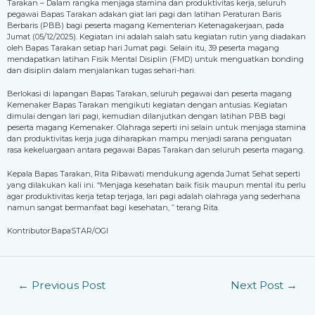
Tarakan – Dalam rangka menjaga stamina dan produktivitas kerja, seluruh
pegawai Bapas Tarakan adakan giat lari pagi dan latihan Peraturan Baris
Berbaris (PBB) bagi peserta magang Kementerian Ketenagakerjaan, pada
Jumat (05/12/2025). Kegiatan ini adalah salah satu kegiatan rutin yang diadakan
oleh Bapas Tarakan setiap hari Jumat pagi. Selain itu, 39 peserta magang
mendapatkan latihan Fisik Mental Disiplin (FMD) untuk menguatkan bonding
dan disiplin dalam menjalankan tugas sehari-hari.
Berlokasi di lapangan Bapas Tarakan, seluruh pegawai dan peserta magang
Kemenaker Bapas Tarakan mengikuti kegiatan dengan antusias. Kegiatan
dimulai dengan lari pagi, kemudian dilanjutkan dengan latihan PBB bagi
peserta magang Kemenaker. Olahraga seperti ini selain untuk menjaga stamina
dan produktivitas kerja juga diharapkan mampu menjadi sarana penguatan
rasa kekeluargaan antara pegawai Bapas Tarakan dan seluruh peserta magang.
Kepala Bapas Tarakan, Rita Ribawati mendukung agenda Jumat Sehat seperti
yang dilakukan kali ini. “Menjaga kesehatan baik fisik maupun mental itu perlu
agar produktivitas kerja tetap terjaga, lari pagi adalah olahraga yang sederhana
namun sangat bermanfaat bagi kesehatan, ” terang Rita.
Kontributor:BapaSTAR/OGI
←
Previous Post
Next Post
→