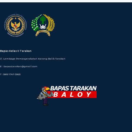
Bapas Kelas II Tarakan
Jl. Lembaga Pemasyarakatan Karang Balik Tarakan
E : bapastarakan@gmail.com
T : 0851 1747 0063