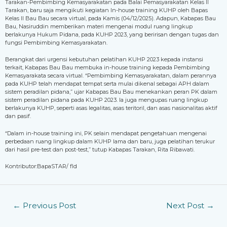
Tarakan-Pembimbing Kemasyarakatan pada Balai Pemasyarakatan Kelas II
Tarakan, baru saja mengikuti kegiatan In-house training KUHP oleh Bapas
Kelas II Bau Bau secara virtual, pada Kamis (04/12/2025). Adapun, Kabapas Bau
Bau, Nasiruddin memberikan materi mengenai modul ruang lingkup
berlakunya Hukum Pidana, pada KUHP 2023, yang beririsan dengan tugas dan
fungsi Pembimbing Kemasyarakatan.
Berangkat dari urgensi kebutuhan pelatihan KUHP 2023 kepada instansi
terkait, Kabapas Bau Bau membuka in-house training kepada Pembimbing
Kemasyarakata secara virtual. “Pembimbing Kemasyarakatan, dalam perannya
pada KUHP telah mendapat tempat serta mulai dikenal sebagai APH dalam
sistem peradilan pidana,” ujar Kabapas Bau Bau menekankan peran PK dalam
sistem peradilan pidana pada KUHP 2023. Ia juga mengupas ruang lingkup
berlakunya KUHP, seperti asas legalitas, asas teritoril, dan asas nasionalitas aktif
dan pasif.
“Dalam in-house training ini, PK selain mendapat pengetahuan mengenai
perbedaan ruang lingkup dalam KUHP lama dan baru, juga pelatihan terukur
dari hasil pre-test dan post-test,” tutup Kabapas Tarakan, Rita Ribawati.
Kontributor:BapaSTAR/ fld
←
Previous Post
Next Post
→