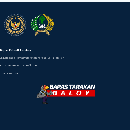
Bapas Kelas II Tarakan
Jl. Lembaga Pemasyarakatan Karang Balik Tarakan
E : bapastarakan@gmail.com
T : 0851 1747 0063