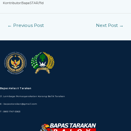
Kontributor:BapaSTAR/fld
←
Previous Post
Next Post
→
Bapas Kelas II Tarakan
Jl. Lembaga Pemasyarakatan Karang Balik Tarakan
E : bapastarakan@gmail.com
T : 0851 1747 0063