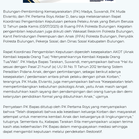
Bulungan-Pembimbing Kemasyarakatan (PK) Madya, Suwandi, PK Muda
Elvianto, dan PK Pertama Roys Akbar D., baru saja melaksanakan Rapat
Koordinasi Pengambilan Keputusan perkara Pelaku Anak yang Belum Berusia
12 Tahun pada Kamis (03/07/2025) di Ruang PPA Polresta Bulungan. Kegiatan
pengambilan keputusan juga diikuti oleh Wakasat Reskrim Polresta Bulungan,
Kanit Perlindungan Perempuan dan Anak (PPA) Polresta Bulungan, Penyidik
Polresta Bulungan, Pekerja Sosial, dan Dinas Sosial Kabupaten Bulungan.
Rapat Koordinasi Pengambilan Keputusan diperoleh kesepakatan AKOT (Anak
Kembali kepada Orang Tua) “Menyerahkannya Kembali Kepada Orang
Tua/Wali”. PK Madya Bapas Tarakan, Suwandi, menyampaikan bahwa “Hal itu
sesuai dengan Pasal 21 huruf (a) UU RI No. 11 Tahun 2012 tentang Sistem
Peradilan Pidana Anak, dengan pertimbangan, sebagai berikut adanya
kesepakatan / perdamaian antara pihak pelaku dengan pihak Korban,”
terangnya. PK Muda, Elvianto, juga menyampaikan bahwa “Kesepakatan telah
mempertimbangkan kebutuhan psikologis Anak, yaitu Anak masih sangat
membutuhkan kasih sayang dan pendampingan dari orang tuanya dan demi
kelanjutan pendidikan formal yang dibutuhkan Anak,” ujarnya.
Pernyataan PK Bapas ditutup oleh PK Pertama Roys yang menyampaikan
bahwa “Telah disepakati bahwa ada kesediaan keluarga Korban dan masyarakat
setempat untuk menerima kembali Anak dan keluarganya di lingkungannya,”
tutupnya. Sementara itu, Kabapas Tarakan Rita menyampaikan ucapan terima
kasih atas keberhasilan PK Bapas dalam mengupayakan mediasi sehingga
dapat mengambil keputusan melalui pendekatan Restoratif.