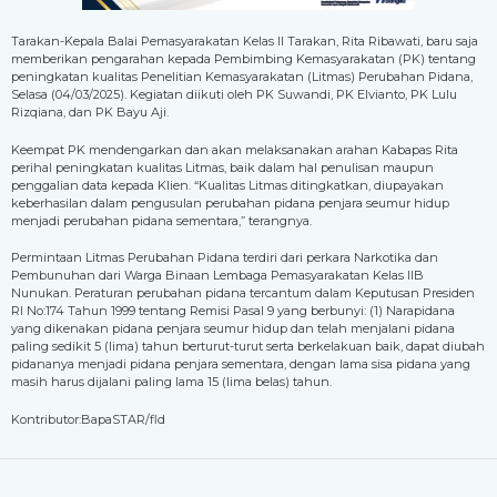
Tarakan-Kepala Balai Pemasyarakatan Kelas II Tarakan, Rita Ribawati, baru saja
memberikan pengarahan kepada Pembimbing Kemasyarakatan (PK) tentang
peningkatan kualitas Penelitian Kemasyarakatan (Litmas) Perubahan Pidana,
Selasa (04/03/2025). Kegiatan diikuti oleh PK Suwandi, PK Elvianto, PK Lulu
Rizqiana, dan PK Bayu Aji.
Keempat PK mendengarkan dan akan melaksanakan arahan Kabapas Rita
perihal peningkatan kualitas Litmas, baik dalam hal penulisan maupun
penggalian data kepada Klien. “Kualitas Litmas ditingkatkan, diupayakan
keberhasilan dalam pengusulan perubahan pidana penjara seumur hidup
menjadi perubahan pidana sementara,” terangnya.
Permintaan Litmas Perubahan Pidana terdiri dari perkara Narkotika dan
Pembunuhan dari Warga Binaan Lembaga Pemasyarakatan Kelas IIB
Nunukan. Peraturan perubahan pidana tercantum dalam Keputusan Presiden
RI No:174 Tahun 1999 tentang Remisi Pasal 9 yang berbunyi: (1) Narapidana
yang dikenakan pidana penjara seumur hidup dan telah menjalani pidana
paling sedikit 5 (lima) tahun berturut-turut serta berkelakuan baik, dapat diubah
pidananya menjadi pidana penjara sementara, dengan lama sisa pidana yang
masih harus dijalani paling lama 15 (lima belas) tahun.
Kontributor:BapaSTAR/fld