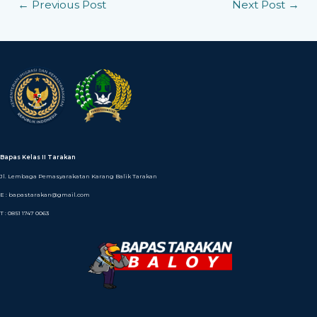
←
Previous Post
Next Post
→
Bapas Kelas II Tarakan
Jl. Lembaga Pemasyarakatan Karang Balik Tarakan
E : bapastarakan@gmail.com
T : 0851 1747 0063