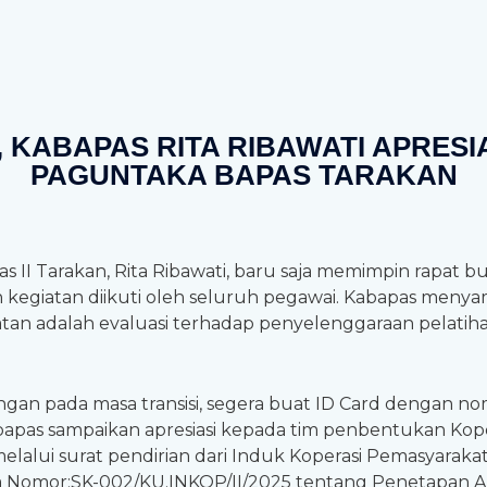
KABAPAS RITA RIBAWATI APRESI
PAGUNTAKA BAPAS TARAKAN
 II Tarakan, Rita Ribawati, baru saja memimpin rapat bu
 kegiatan diikuti oleh seluruh pegawai. Kabapas menya
tatan adalah evaluasi terhadap penyelenggaraan pelati
angan pada masa transisi, segera buat ID Card dengan n
abapas sampaikan apresiasi kepada tim penbentukan Ko
i melalui surat pendirian dari Induk Koperasi Pemasyar
a Nomor:SK-002/KU.INKOP/II/2025 tentang Penetapan 