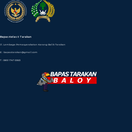
Bapas Kelas II Tarakan
Jl. Lembaga Pemasyarakatan Karang Balik Tarakan
E : bapastarakan@gmail.com
T : 0851 1747 0063