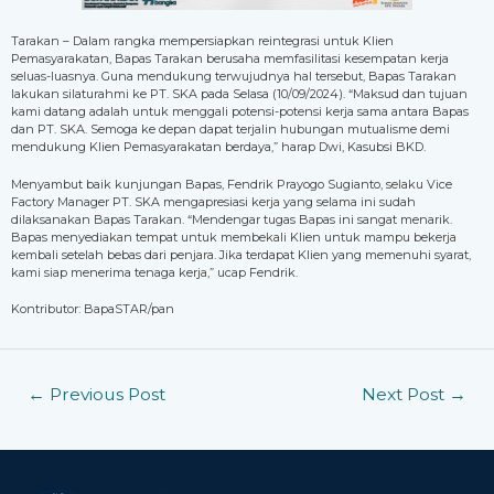
Tarakan – Dalam rangka mempersiapkan reintegrasi untuk Klien
Pemasyarakatan, Bapas Tarakan berusaha memfasilitasi kesempatan kerja
seluas-luasnya. Guna mendukung terwujudnya hal tersebut, Bapas Tarakan
lakukan silaturahmi ke PT. SKA pada Selasa (10/09/2024). “Maksud dan tujuan
kami datang adalah untuk menggali potensi-potensi kerja sama antara Bapas
dan PT. SKA. Semoga ke depan dapat terjalin hubungan mutualisme demi
mendukung Klien Pemasyarakatan berdaya,” harap Dwi, Kasubsi BKD.
Menyambut baik kunjungan Bapas, Fendrik Prayogo Sugianto, selaku Vice
Factory Manager PT. SKA mengapresiasi kerja yang selama ini sudah
dilaksanakan Bapas Tarakan. “Mendengar tugas Bapas ini sangat menarik.
Bapas menyediakan tempat untuk membekali Klien untuk mampu bekerja
kembali setelah bebas dari penjara. Jika terdapat Klien yang memenuhi syarat,
kami siap menerima tenaga kerja,” ucap Fendrik.
Kontributor: BapaSTAR/pan
←
Previous Post
Next Post
→