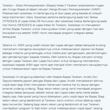
Tarakan – Balai Pemasyarakatan (Bapas) Kelas II Tarakan sosialisasikan tugas
dan fungsi Bapas di depan ratusan Warga Binaan Pemasyarakatan (WBP).
Pelaksanaan sosialisasi ini berlangsung di dua Lapas yang berada di wilayah
kerja Kalimantan Utara. Sosialisasi pertama berlangsung pada hari Selasa
(17/10/2023) di Lapas Kelas IIB Nunukan, dan sosialisasi kedua berlangsung pada
hari Kamis (19/10/2023) di Lapas Kelas IIA Tarakan. Sosialisasi ini merupakan
ikhtiar Bapas Tarakan untuk mewujudkan Klien yang sadar dengan hak dan
kewajibannya setelah WBP nanti mendapat program integrasi bebas
bersayarat.
Selama ini, WBP yang sudah keluar dari Lapas dengan bebas bersyarat kurang
memahami mengenai kewajibannya untuk melaksanakan laporan ke Bapas
sebagai instansi yang bertugas untuk melakukan pengawasan, pembimbingan,
dan pendampingan kepada mereka. Oleh karena itu, Bapas menjalin sinergi
dengan Lapas Tarakan dan Lapas Nunukan untuk langsung memberikan
sosialisasi kepada WBP agar nanti saat menjadi Klien memahami kewajibannya
untuk melaksanakan lapor ke Bapas Tarakan.
Sosialisasi ini langsung diberikan oleh Kepala Bapas Tarakan, Andik Dwi
Saputro beserta jajaran petugas Bapas dan Lapas. Andik menjelaskan bahwa
wajib lapor bagi Klien merupakan keharusan karena hal itu sesuai dengan
amanat undang-undang. “Bagi rekan-rekan yang nanti mendapat program
integrasi bebas bersyarat, setelah keluar dari Lapas tidak serta merta bebas
begitu saja. Ada syarat yang harus dilaksakan, yaitu wajib lapor ke Bapas. Bagi
rekan-rekan yang berdomisili di Tarakan, kami mohon untuk datang wajib
lapor ke kantor. Sedang bagi rekan-rekan yang berdomisili di luar Tarakan,
manfaatkan program Si Wali Klien untuk melaksanakan wajib lapor”, terang