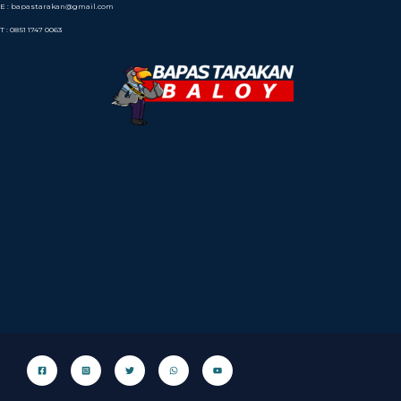
E : bapastarakan@gmail.com
T : 0851 1747 0063