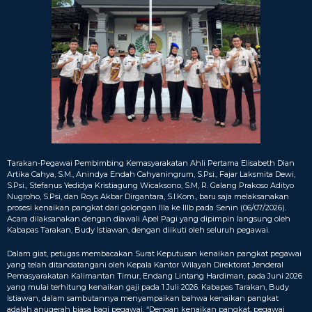
Tarakan-Pegawai Pembimbing Kemasyarakatan Ahli Pertama Elisabeth Dian
Artika Cahya, S.M., Anindya Endah Cahyaningrum, S.Psi., Fajar Laksmita Dewi,
S.Psi., Stefanus Yedidya Kristiagung Wicaksono, S.M, R. Galang Prakoso Adityo
Nugroho, S.Psi, dan Roys Akbar Dirgantara, S.I.Kom., baru saja melaksanakan
prosesi kenaikan pangkat dari golongan IIIa ke IIIb pada Senin (06/07/2026).
Acara dilaksanakan dengan diawali Apel Pagi yang dipimpin langsung oleh
Kabapas Tarakan, Budy Istiawan, dengan diikuti oleh seluruh pegawai.
Dalam giat, petugas membacakan Surat Keputusan kenaikan pangkat pegawai
yang telah ditandatangani oleh Kepala Kantor Wilayah Direktorat Jenderal
Pemasyarakatan Kalimantan Timur, Endang Lintang Hardiman, pada Juni 2026
yang mulai terhitung kenaikan gaji pada 1 Juli 2026. Kabapas Tarakan, Budy
Istiawan, dalam sambutannya menyampaikan bahwa kenaikan pangkat
adalah anugerah biasa bagi pegawai. “Dengan kenaikan pangkat, pegawai