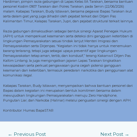
Hardiman, pimpin razia gabungan di Lapas Kelas IIA Tarakan, bersama bantuan
personel Kodim 0907 Tarakan dan Polres Tarakan, pada Senin (22/06/2026)
malam. Kabapas Tarakan, Budy Istiawan, bersama pegawai Bapas Tarakan ikut
serta dalam giat yang juga dihadiri oleh pejabat terkait dari Ditjen Pas
Kalimantan Timur, Kalapas Tarakan, Jupri, dan pejabat struktural terkait lainnya.
Razia gabungan dimaksudkan sebagai bentuk sinergi Aparat Penegak Hukum
(APH) untuk memperkuat keamanan serta deteksi dini gangguan ketertiban di
lingkungan Pemasyarakatan sesuai tindak lanjut Menteri Imigrasi dan
Pemasyarakatan serta Dirjenpas. “Kegiatan ini tidak hanya untuk menemukan
barang terlarang, tetapi juga sebagai upaya preventif agar lingkungan
Pemasyarakatan tetap aman, tertib, dan kondusif,” terang Kakanwil Ditjen Pas
Kaltim Lintang. la juga mengingatkan jajaran Lapas Tarakan tingkatkan
kewaspadaan serta perkuat pengawasan guna cegah potensi gangguan
keamanan dan ketertiban, termasuk peredaran narkotika dan penggunaan alat
komunikasi ilegal.
Kabapas Tarakan, Budy Istiawan, menyampaikan bahwa bantuan personel dari
Bapas dalam kegiatan ini merupakan bentuk komitmen bersama dalam
mewujudkan lingkungan Pemasyarakatan menuju Zero Handphone,
Pungutan Liar, dan Narkoba (Halinar) melalui penguatan sinergi dengan APH.
Kontributor: Humas BapaSTAR
←
Previous Post
Next Post
→