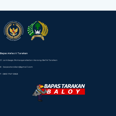
Bapas Kelas II Tarakan
Jl. Lembaga Pemasyarakatan Karang Balik Tarakan
E : bapastarakan@gmail.com
T : 0851 1747 0063