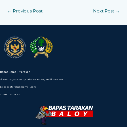
←
Previous Post
Next Post
→
Bapas Kelas II Tarakan
Jl. Lembaga Pemasyarakatan Karang Balik Tarakan
E : bapastarakan@gmail.com
T : 0851 1747 0063