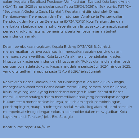
dalam kegiatan Sosialisasi Persiapan Verifikasi dan Evaluasi Kota Layak Anak
(KLA) Tahun 2026 yang digelar pada Rabu (08/04/2026) di Sekretariat P2TP2A
“Sedungan”, Gedung Gadis 1 Lantai 1. Kegiatan ini diinisiasi oleh Dinas
Pemberdayaan Perempuan dan Perlindungan Anak serta Pengendalian
Penduduk dan Keluarga Berencana (DP3AP2KB) Kota Tarakan, dengan
melibatkan berbagai pemangku kepentingan lintas sektor, termasuk aparat
penegak hukum, instansi pemerintah, serta lembaga layanan terkait
perlindungan anak.
Dalam pembukaan kegiatan, Kepala Bidang DP3AP2KB, Jumiati,
menyampaikan bahwa sosialisasi ini merupakan bagian penting dalam
mempersiapkan verifikasi Kota Layak Anak melalui pendekatan klaster,
khususnya klaster perlindungan khusus anak. “Fokus utama diarahkan pada
pengumpulan data dukung kasus anak dalam periode Juli 2024 hingga 2025,
yang ditargetkan rampung pada 15 April 2026,” jelas Jumiati
Perwakilan Bapas Tarakan, Kasubsi Bimbingan Klien Anak, Eko Subagio,
menegaskan komitmen Bapas dalam mendukung pemenuhan hak anak,
khususnya bagi anak yang berhadapan dengan hukum. “Kami di Bapas
memiliki peran strategis dalam memastikan anak yang berhadapan dengan
hukum tetap mendapatkan haknya, baik dalam aspek pembimbingan,
pendampingan, maupun reintegrasi sosial. Melalui kegiatan ini, kami semakin
memperkuat sinergi dengan seluruh stakeholder dalam mewujudkan Kota
Layak Anak di Tarakan,” jelas Eko Subagio.
Kontributor: BapaSTAR/Nun