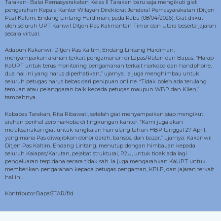
Tarakan- Balai Pemasyarakatan Kelas II Tarakan baru saja mengikuti giat
pengarahan Kepala Kantor Wilayah Direktorat Jenderal Pemasyarakatan (Ditjen
Pas) Kaltim, Endang Lintang Hardiman, pada Rabu (08/04/2026). Giat diikuti
oleh seluruh UPT Kanwil Ditjen Pas Kalimantan Timur dan Utara beserta jajaran
secara virtual.
Adapun Kakanwil Ditjen Pas Kaltim, Endang Lintang Hardiman,
menyampaikan arahan terkait pengamanan di Lapas/Rutan dan Bapas. “Harap
KaUPT untuk terus monitoring pengamanan terkait narkoba dan handphone,
dua hal ini yang harus diperhatikan,” ujarnya. Ia juga menghimbau untuk
seluruh petugas harus bebas dari penipuan online. “Tidak boleh ada terulang
temuan atau pelanggaran baik kepada petugas maupun WBP dan Klien,”
tambahnya.
Kabapas Tarakan, Rita Ribawati, setelah giat menyampaikan siap mengikuti
arahan perihal zero narkoba di lingkungan kantor. “Kami juga akan
melaksanakan giat untuk rangkaian hari ulang tahun HBP tanggal 27 April,
yang mana Pas diwajibkan donor darah, bansos, dan bazar,” ujarnya. Kakanwil
Ditjen Pas Kaltim, Endang Lintang, menutup dengan himbauan kepada
seluruh Kalapas/Karutan, pejabat struktural, P2U, untuk tidak ada lagi
pengeluaran terpidana secara tidak sah. Ia juga mengarahkan KaUPT untuk
memberikan pengarahan kepada petugas pengaman, KPLP, dan jajaran terkait
hal ini.
Kontributor:BapaSTAR/fld