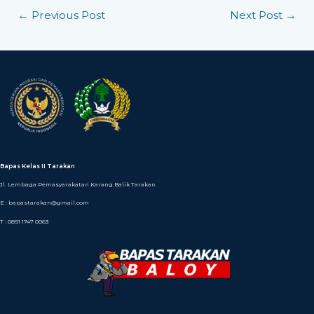
←
Previous Post
Next Post
→
Bapas Kelas II Tarakan
Jl. Lembaga Pemasyarakatan Karang Balik Tarakan
E : bapastarakan@gmail.com
T : 0851 1747 0063