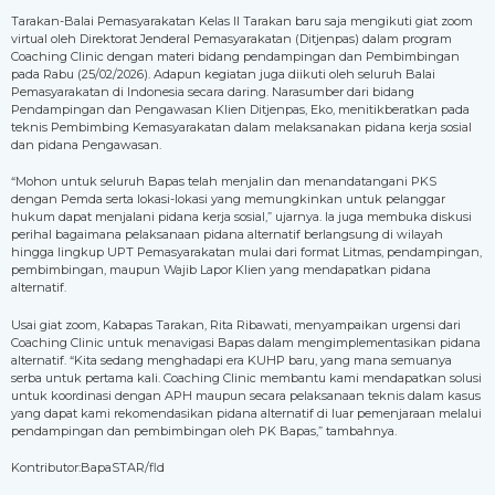
Tarakan-Balai Pemasyarakatan Kelas II Tarakan baru saja mengikuti giat zoom
virtual oleh Direktorat Jenderal Pemasyarakatan (Ditjenpas) dalam program
Coaching Clinic dengan materi bidang pendampingan dan Pembimbingan
pada Rabu (25/02/2026). Adapun kegiatan juga diikuti oleh seluruh Balai
Pemasyarakatan di Indonesia secara daring. Narasumber dari bidang
Pendampingan dan Pengawasan Klien Ditjenpas, Eko, menitikberatkan pada
teknis Pembimbing Kemasyarakatan dalam melaksanakan pidana kerja sosial
dan pidana Pengawasan.
“Mohon untuk seluruh Bapas telah menjalin dan menandatangani PKS
dengan Pemda serta lokasi-lokasi yang memungkinkan untuk pelanggar
hukum dapat menjalani pidana kerja sosial,” ujarnya. Ia juga membuka diskusi
perihal bagaimana pelaksanaan pidana alternatif berlangsung di wilayah
hingga lingkup UPT Pemasyarakatan mulai dari format Litmas, pendampingan,
pembimbingan, maupun Wajib Lapor Klien yang mendapatkan pidana
alternatif.
Usai giat zoom, Kabapas Tarakan, Rita Ribawati, menyampaikan urgensi dari
Coaching Clinic untuk menavigasi Bapas dalam mengimplementasikan pidana
alternatif. “Kita sedang menghadapi era KUHP baru, yang mana semuanya
serba untuk pertama kali. Coaching Clinic membantu kami mendapatkan solusi
untuk koordinasi dengan APH maupun secara pelaksanaan teknis dalam kasus
yang dapat kami rekomendasikan pidana alternatif di luar pemenjaraan melalui
pendampingan dan pembimbingan oleh PK Bapas,” tambahnya.
Kontributor:BapaSTAR/fld