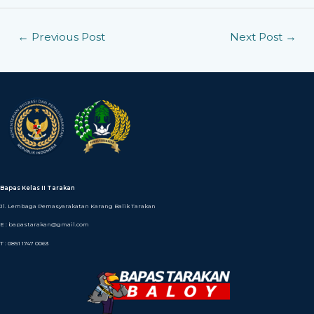
←
Previous Post
Next Post
→
Bapas Kelas II Tarakan
Jl. Lembaga Pemasyarakatan Karang Balik Tarakan
E : bapastarakan@gmail.com
T : 0851 1747 0063