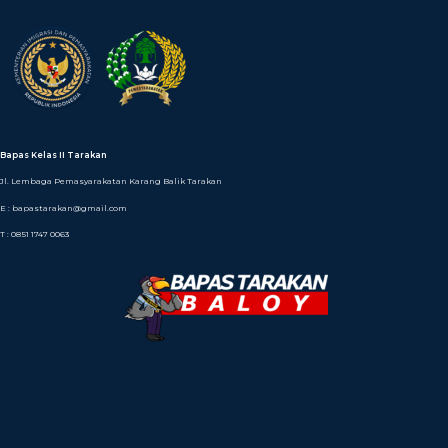
Bapas Kelas II Tarakan
Jl. Lembaga Pemasyarakatan Karang Balik Tarakan
E : bapastarakan@gmail.com
T : 0851 1747 0063