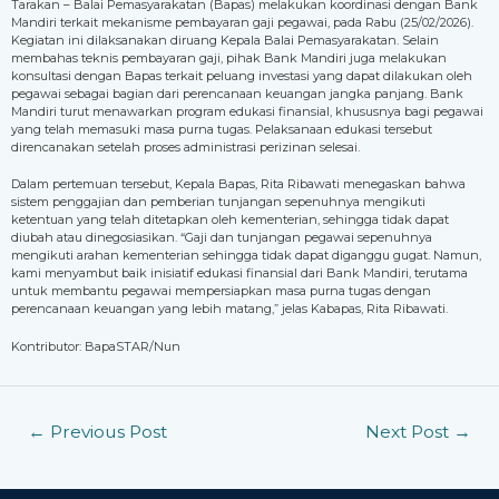
Tarakan – Balai Pemasyarakatan (Bapas) melakukan koordinasi dengan Bank
Mandiri terkait mekanisme pembayaran gaji pegawai, pada Rabu (25/02/2026).
Kegiatan ini dilaksanakan diruang Kepala Balai Pemasyarakatan. Selain
membahas teknis pembayaran gaji, pihak Bank Mandiri juga melakukan
konsultasi dengan Bapas terkait peluang investasi yang dapat dilakukan oleh
pegawai sebagai bagian dari perencanaan keuangan jangka panjang. Bank
Mandiri turut menawarkan program edukasi finansial, khususnya bagi pegawai
yang telah memasuki masa purna tugas. Pelaksanaan edukasi tersebut
direncanakan setelah proses administrasi perizinan selesai.
Dalam pertemuan tersebut, Kepala Bapas, Rita Ribawati menegaskan bahwa
sistem penggajian dan pemberian tunjangan sepenuhnya mengikuti
ketentuan yang telah ditetapkan oleh kementerian, sehingga tidak dapat
diubah atau dinegosiasikan. “Gaji dan tunjangan pegawai sepenuhnya
mengikuti arahan kementerian sehingga tidak dapat diganggu gugat. Namun,
kami menyambut baik inisiatif edukasi finansial dari Bank Mandiri, terutama
untuk membantu pegawai mempersiapkan masa purna tugas dengan
perencanaan keuangan yang lebih matang,” jelas Kabapas, Rita Ribawati.
Kontributor: BapaSTAR/Nun
←
Previous Post
Next Post
→