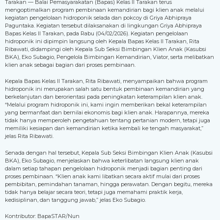
Tarakan — Balai Pemasyarakatan (Bapas) Kelas II Tarakan terus
mengoptimalkan program pembinaan kemandirian bagi klien anak melalui
kegiatan pengelolaan hidroponik selada dan pokcoy di Griya Abhipraya
Paguntaka. Kegiatan tersebut dilaksanakan di lingkungan Griya Abhipraya
Bapas Kelas II Tarakan, pada Rabu (04/02/2026). Kegiatan pengelolaan
hidroponik ini dipimpin langsung oleh Kepala Bapas Kelas II Tarakan, Rita
Ribawati, didampingi oleh Kepala Sub Seksi Bimbingan Klien Anak (Kasubsi
BKA), Eko Subagio, Pengelola Bimbingan Kemandirian, Viator, serta melibatkan
klien anak sebagai bagian dari proses pembinaan.
Kepala Bapas Kelas II Tarakan, Rita Ribawati, menyampaikan bahwa program
hidroponik ini merupakan salah satu bentuk pembinaan kemandirian yang
berkelanjutan dan berorientasi pada peningkatan keterampilan klien anak.
“Melalui program hidroponik ini, kami ingin memberikan bekal keterampilan
yang bermanfaat dan bernilai ekonomis bagi klien anak. Harapannya, mereka
tidak hanya memperoleh pengetahuan tentang pertanian modern, tetapi juga
memiliki kesiapan dan kemandirian ketika kembali ke tengah masyarakat,”
jelas Rita Ribawati.
Senada dengan hal tersebut, Kepala Sub Seksi Bimbingan Klien Anak (Kasubsi
BKA), Eko Subagio, menjelaskan bahwa keterlibatan langsung klien anak
dalam setiap tahapan pengelolaan hidroponik menjadi bagian penting dari
proses pembinaan. “Klien anak kami libatkan secara aktif mulai dari proses
pembibitan, pemindahan tanaman, hingga perawatan. Dengan begitu, mereka
tidak hanya belajar secara teori, tetapi juga memahami praktik kerja,
kedisiplinan, dan tanggung jawab,” jelas Eko Subagio.
Kontributor: BapaSTAR/Nun