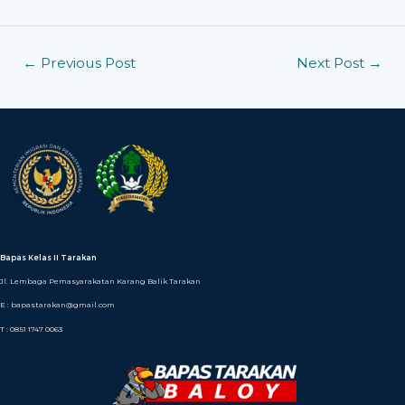
←
Previous Post
Next Post
→
Bapas Kelas II Tarakan
Jl. Lembaga Pemasyarakatan Karang Balik Tarakan
E : bapastarakan@gmail.com
T : 0851 1747 0063