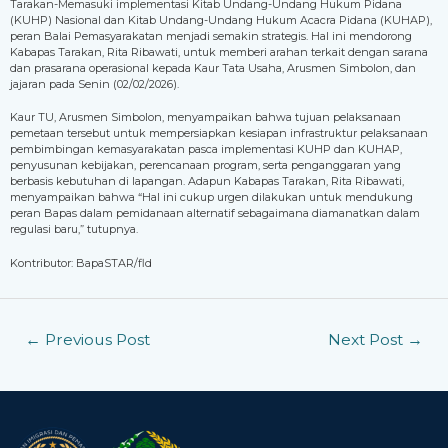
Tarakan-Memasuki implementasi Kitab Undang-Undang Hukum Pidana
(KUHP) Nasional dan Kitab Undang-Undang Hukum Acacra Pidana (KUHAP),
peran Balai Pemasyarakatan menjadi semakin strategis. Hal ini mendorong
Kabapas Tarakan, Rita Ribawati, untuk memberi arahan terkait dengan sarana
dan prasarana operasional kepada Kaur Tata Usaha, Arusmen Simbolon, dan
jajaran pada Senin (02/02/2026).
Kaur TU, Arusmen Simbolon, menyampaikan bahwa tujuan pelaksanaan
pemetaan tersebut untuk mempersiapkan kesiapan infrastruktur pelaksanaan
pembimbingan kemasyarakatan pasca implementasi KUHP dan KUHAP,
penyusunan kebijakan, perencanaan program, serta penganggaran yang
berbasis kebutuhan di lapangan. Adapun Kabapas Tarakan, Rita Ribawati,
menyampaikan bahwa “Hal ini cukup urgen dilakukan untuk mendukung
peran Bapas dalam pemidanaan alternatif sebagaimana diamanatkan dalam
regulasi baru,” tutupnya.
Kontributor: BapaSTAR/fld
←
Previous Post
Next Post
→