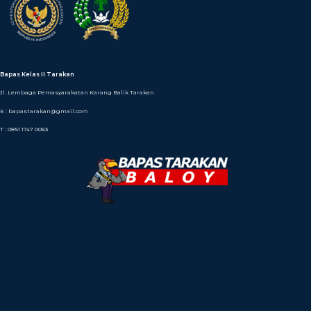
Bapas Kelas II Tarakan
Jl. Lembaga Pemasyarakatan Karang Balik Tarakan
E : bapastarakan@gmail.com
T : 0851 1747 0063