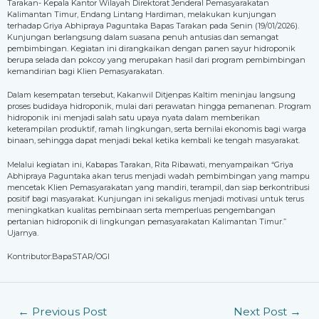
Tarakan- Kepala Kantor Wilayah Direktorat Jenderal Pemasyarakatan
Kalimantan Timur, Endang Lintang Hardiman, melakukan kunjungan
terhadap Griya Abhipraya Paguntaka Bapas Tarakan pada Senin (19/01/2026).
Kunjungan berlangsung dalam suasana penuh antusias dan semangat
pembimbingan. Kegiatan ini dirangkaikan dengan panen sayur hidroponik
berupa selada dan pokcoy yang merupakan hasil dari program pembimbingan
kemandirian bagi Klien Pemasyarakatan.
Dalam kesempatan tersebut, Kakanwil Ditjenpas Kaltim meninjau langsung
proses budidaya hidroponik, mulai dari perawatan hingga pemanenan. Program
hidroponik ini menjadi salah satu upaya nyata dalam memberikan
keterampilan produktif, ramah lingkungan, serta bernilai ekonomis bagi warga
binaan, sehingga dapat menjadi bekal ketika kembali ke tengah masyarakat.
Melalui kegiatan ini, Kabapas Tarakan, Rita Ribawati, menyampaikan “Griya
Abhipraya Paguntaka akan terus menjadi wadah pembimbingan yang mampu
mencetak Klien Pemasyarakatan yang mandiri, terampil, dan siap berkontribusi
positif bagi masyarakat. Kunjungan ini sekaligus menjadi motivasi untuk terus
meningkatkan kualitas pembinaan serta memperluas pengembangan
pertanian hidroponik di lingkungan pemasyarakatan Kalimantan Timur.”
Ujarnya.
Kontributor:BapaSTAR/OGI
←
Previous Post
Next Post
→