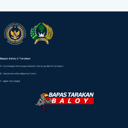
Bapas Kelas II Tarakan
Jl. Lembaga Pemasyarakatan Karang Balik Tarakan
E : bapastarakan@gmail.com
T : 0851 1747 0063