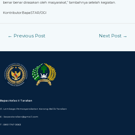
benar benar dirasakan oleh masyarakat,” tambahnya setelah kegiatan.
Kontributor:BapaSTAR/OGI
←
Previous Post
Next Post
→
Bapas Kelas II Tarakan
Jl. Lembaga Pemasyarakatan Karang Balik Tarakan
E : bapastarakan@gmail.com
T : 0851 1747 0063