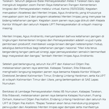
Tarakan- Seluruh pegawai Balai Pemasyarakatan Kelas II Tarakan baru saja
mengikuti kegiatan zoom Panen Raya Ketahanan Pangan Kementerian
Imigrasi dan Pemasyarakatan melalui virtual, Kamis (15/01/2026). Kegiatan
merupakan Akselerasi dari Menteri Imipas, Agus Andrianto, yang khususnya
merupakan poin ke-2 dari program akselerasi Menteri Imipas yang menyasar ke
bidang ketahanan pangan. Kegiatan zoom panen raya juga diikuti oleh Kepala
Kantor Wilayah dan seluruh Kepala UPT Pemasyarakatan di wilayah masing-
masing.
Menteri Imipas, Agus Andrianto, menyampaikan bahwa ketahanan pangan di
lingkungan Kementerian Imigrasi dan Pemasyarakatan adalah wujud nyata
pembinaan produktif, membekali warga binaan dengan keterampilan hidup,
sekaligus berkontribusi bagi ketahanan pangan nasional. “Mari kita terus
bergandeng tangan perkuat sinergi, agar pemasyarakatan semakin bermanfaat
bagi masyarakat dan bangsa,” tambah Menteri Imipas Agus Andrianto.
Setelah giat berlangsung, seluruh Ka.UPT dan Kakanwil Ditjen Pas
melaksanakan panen raya serentak. Kabapas Tarakan, Rita Ribawati,
menghadiri langsung kegiatan panen raya bersama Kepala Kantor Wilayah
Direktorat Jenderal Kalimantan Timur, Endang Lintang Hardiman, serta Ka.UPT
di wilayah Kalimantan Timur dan Utara, yang bertempatkan di SAE Lapas
Nunukan.
Berlokasi di Lembaga Pemasyarakatan Kelas IIB Nunukan, Kabapas Tarakan,
Rita Ribawati, melaksanakan panen raya bersama Kalapas Nunukan, Puang
Dirham, Kakanwil Ditjen Pas Kaltim, Endang Lintang Hardiman dan seluruh Ka
UPT di Ditjen Pas Kaltim. “Bapas Tarakan akan terus mendukung program
perwujudan dari Akselerasi Menteri Imipas agar dampak serta manfaatnya