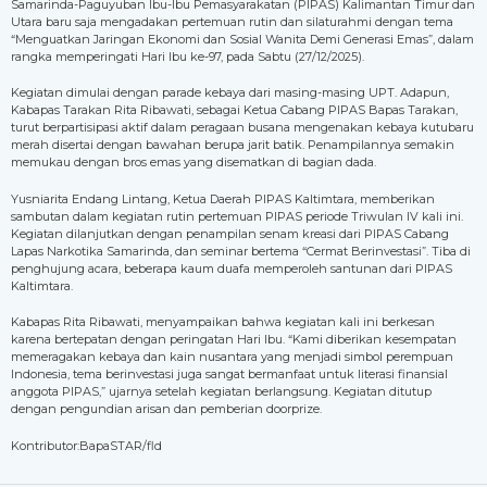
Samarinda-Paguyuban Ibu-Ibu Pemasyarakatan (PIPAS) Kalimantan Timur dan
Utara baru saja mengadakan pertemuan rutin dan silaturahmi dengan tema
“Menguatkan Jaringan Ekonomi dan Sosial Wanita Demi Generasi Emas”, dalam
rangka memperingati Hari Ibu ke-97, pada Sabtu (27/12/2025).
Kegiatan dimulai dengan parade kebaya dari masing-masing UPT. Adapun,
Kabapas Tarakan Rita Ribawati, sebagai Ketua Cabang PIPAS Bapas Tarakan,
turut berpartisipasi aktif dalam peragaan busana mengenakan kebaya kutubaru
merah disertai dengan bawahan berupa jarit batik. Penampilannya semakin
memukau dengan bros emas yang disematkan di bagian dada.
Yusniarita Endang Lintang, Ketua Daerah PIPAS Kaltimtara, memberikan
sambutan dalam kegiatan rutin pertemuan PIPAS periode Triwulan IV kali ini.
Kegiatan dilanjutkan dengan penampilan senam kreasi dari PIPAS Cabang
Lapas Narkotika Samarinda, dan seminar bertema “Cermat Berinvestasi”. Tiba di
penghujung acara, beberapa kaum duafa memperoleh santunan dari PIPAS
Kaltimtara.
Kabapas Rita Ribawati, menyampaikan bahwa kegiatan kali ini berkesan
karena bertepatan dengan peringatan Hari Ibu. “Kami diberikan kesempatan
memeragakan kebaya dan kain nusantara yang menjadi simbol perempuan
Indonesia, tema berinvestasi juga sangat bermanfaat untuk literasi finansial
anggota PIPAS,” ujarnya setelah kegiatan berlangsung. Kegiatan ditutup
dengan pengundian arisan dan pemberian doorprize.
Kontributor:BapaSTAR/fld