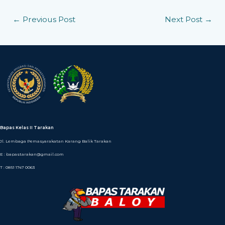
←
Previous Post
Next Post
→
Bapas Kelas II Tarakan
Jl. Lembaga Pemasyarakatan Karang Balik Tarakan
E : bapastarakan@gmail.com
T : 0851 1747 0063