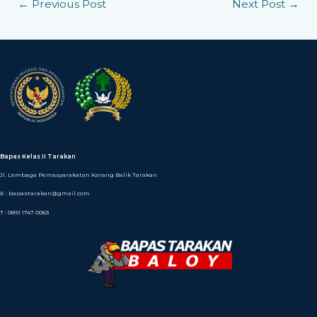
←
Previous Post
Next Post
→
Bapas Kelas II Tarakan
Jl. Lembaga Pemasyarakatan Karang Balik Tarakan
E : bapastarakan@gmail.com
T : 0851 1747 0063