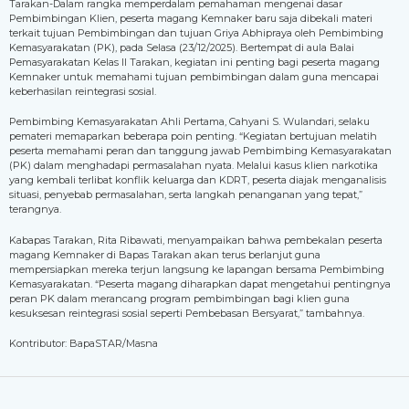
Tarakan-Dalam rangka memperdalam pemahaman mengenai dasar
Pembimbingan Klien, peserta magang Kemnaker baru saja dibekali materi
terkait tujuan Pembimbingan dan tujuan Griya Abhipraya oleh Pembimbing
Kemasyarakatan (PK), pada Selasa (23/12/2025). Bertempat di aula Balai
Pemasyarakatan Kelas II Tarakan, kegiatan ini penting bagi peserta magang
Kemnaker untuk memahami tujuan pembimbingan dalam guna mencapai
keberhasilan reintegrasi sosial.
Pembimbing Kemasyarakatan Ahli Pertama, Cahyani S. Wulandari, selaku
pemateri memaparkan beberapa poin penting. “Kegiatan bertujuan melatih
peserta memahami peran dan tanggung jawab Pembimbing Kemasyarakatan
(PK) dalam menghadapi permasalahan nyata. Melalui kasus klien narkotika
yang kembali terlibat konflik keluarga dan KDRT, peserta diajak menganalisis
situasi, penyebab permasalahan, serta langkah penanganan yang tepat,”
terangnya.
Kabapas Tarakan, Rita Ribawati, menyampaikan bahwa pembekalan peserta
magang Kemnaker di Bapas Tarakan akan terus berlanjut guna
mempersiapkan mereka terjun langsung ke lapangan bersama Pembimbing
Kemasyarakatan. “Peserta magang diharapkan dapat mengetahui pentingnya
peran PK dalam merancang program pembimbingan bagi klien guna
kesuksesan reintegrasi sosial seperti Pembebasan Bersyarat,” tambahnya.
Kontributor: BapaSTAR/Masna