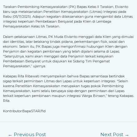
Tarakan-Pembimbing Kemasyarakatan (PK) Bapas Kelas II Tarakan, Elvianto
baru saja melaksanakan Penelitian Kemasyarakatan (Litmas) Integrasi pada
Rabu (05/11/2025). Adapun kegiatan dilaksanakan guna mengambil data Litmas
integrasi keperluan Pembebasan Bersyarat pada Klien di Lembaga
Pemasyarakatan Kelas IIA Tarakan.
Dalam pelaksanaan Litmas, PK Muda Elvianto menggali data Klien yang dimulai
dari identitas, latar belakang tindak pidana, perkembangan fisik, sosial dan
ekonomi. Selain itu, PK Bapas juga mengonfirmasi hubungan Klien dengan
Penjamin dan kegiatan pembinaan yang telah dijalani selama di Lapas.
“Selanjutnya, kami akan menggali data Penjamin terkait kelayakan
Pembebasan Bersyarat untuk diajukan ke Sidang Tim Pengamat
Pemasyarakatan,” ujarnya.
Kabapas Rita Ribawati menyampaikan bahwa Bapas senantiasa bertindak
sigap terkait permintaan Litmas dari Lapas untuk keperluan integrasi. “Selain
karena Penelitian Kemasyarakatan merupakan tugas pokok Pembimbing
Kemasyarakatan, kami selalu berupaya siap dengan permintaan dari Lapas
terkait keperluan pembinaan maupun integrasi Warga Binaan,” terang Kabapas
Rita.
Kontributor:BapaSTAR/fld
←
Previous Post
Next Post
→