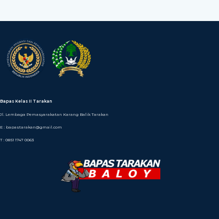
Bapas Kelas II Tarakan
Jl. Lembaga Pemasyarakatan Karang Balik Tarakan
E : bapastarakan@gmail.com
T : 0851 1747 0063