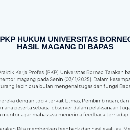
PKP HUKUM UNIVERSITAS BORNE
HASIL MAGANG DI BAPAS
aktik Kerja Profesi (PKP) Universitas Borneo Tarakan 
 mentor magang pada Senin (03/11/2025). Dalam kesempa
rang lebih dua bulan mengenai tugas dan fungsi Bapas
 mereka dengan topik terkait Litmas, Pembimbingan, d
na peserta sebagai observer dalam pelaksanaan tugas 
a mentor agar mahasiswa menerima feedback terhadap h
arakan Rita memberikan feedback dan hasil evaluasi. 