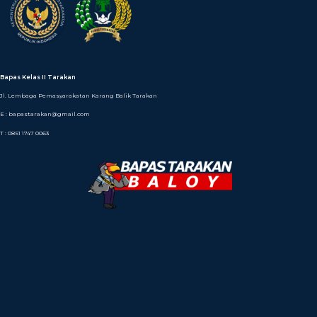
Bapas Kelas II Tarakan
Jl. Lembaga Pemasyarakatan Karang Balik Tarakan
E : bapastarakan@gmail.com
T : 0851 1747 0063