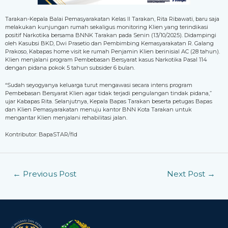
Tarakan-Kepala Balai Pemasyarakatan Kelas II Tarakan, Rita Ribawati, baru saja
melakukan kunjungan rumah sekaligus monitoring Klien yang terindikasi
positif Narkotika bersama BNNK Tarakan pada Senin (13/10/2025). Didampingi
oleh Kasubsi BKD, Dwi Prasetio dan Pembimbing Kemasyarakatan R. Galang
Prakoso, Kabapas home visit ke rumah Penjamin Klien berinisial AC (28 tahun).
Klien menjalani program Pembebasan Bersyarat kasus Narkotika Pasal 114
dengan pidana pokok 5 tahun subsider 6 bulan.
“Sudah seyogyanya keluarga turut mengawasi secara intens program
Pembebasan Bersyarat Klien agar tidak terjadi pengulangan tindak pidana,”
ujar Kabapas Rita. Selanjutnya, Kepala Bapas Tarakan beserta petugas Bapas
dan Klien Pemasyarakatan menuju kantor BNN Kota Tarakan untuk
mengantar Klien menjalani rehabilitasi jalan.
Kontributor: BapaSTAR/fld
←
Previous Post
Next Post
→