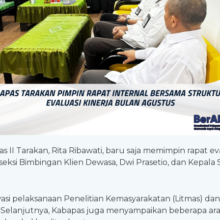
 II Tarakan, Rita Ribawati, baru saja memimpin rapat e
eksi Bimbingan Klien Dewasa, Dwi Prasetio, dan Kepala 
si pelaksanaan Penelitian Kemasyarakatan (Litmas) d
Selanjutnya, Kabapas juga menyampaikan beberapa arah