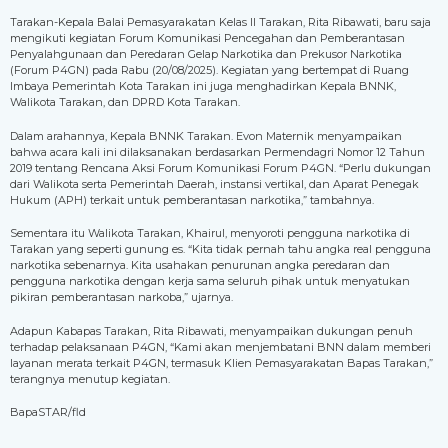
Tarakan-Kepala Balai Pemasyarakatan Kelas II Tarakan, Rita Ribawati, baru saja
mengikuti kegiatan Forum Komunikasi Pencegahan dan Pemberantasan
Penyalahgunaan dan Peredaran Gelap Narkotika dan Prekusor Narkotika
(Forum P4GN) pada Rabu (20/08/2025). Kegiatan yang bertempat di Ruang
Imbaya Pemerintah Kota Tarakan ini juga menghadirkan Kepala BNNK,
Walikota Tarakan, dan DPRD Kota Tarakan.
Dalam arahannya, Kepala BNNK Tarakan. Evon Maternik menyampaikan
bahwa acara kali ini dilaksanakan berdasarkan Permendagri Nomor 12 Tahun
2019 tentang Rencana Aksi Forum Komunikasi Forum P4GN. “Perlu dukungan
dari Walikota serta Pemerintah Daerah, instansi vertikal, dan Aparat Penegak
Hukum (APH) terkait untuk pemberantasan narkotika,” tambahnya.
Sementara itu Walikota Tarakan, Khairul, menyoroti pengguna narkotika di
Tarakan yang seperti gunung es. “Kita tidak pernah tahu angka real pengguna
narkotika sebenarnya. Kita usahakan penurunan angka peredaran dan
pengguna narkotika dengan kerja sama seluruh pihak untuk menyatukan
pikiran pemberantasan narkoba,” ujarnya.
Adapun Kabapas Tarakan, Rita Ribawati, menyampaikan dukungan penuh
terhadap pelaksanaan P4GN, “Kami akan menjembatani BNN dalam memberi
layanan merata terkait P4GN, termasuk Klien Pemasyarakatan Bapas Tarakan,”
terangnya menutup kegiatan.
BapaSTAR/fld