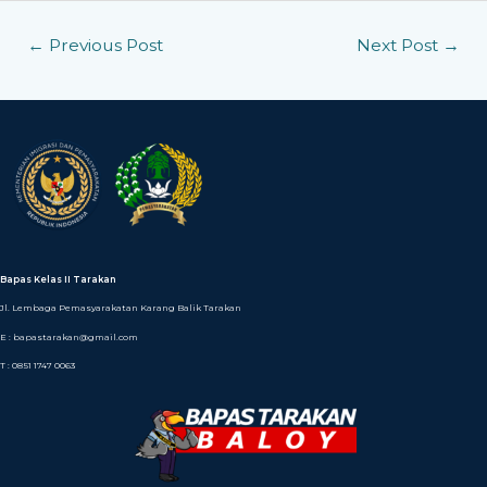
←
Previous Post
Next Post
→
Bapas Kelas II Tarakan
Jl. Lembaga Pemasyarakatan Karang Balik Tarakan
E : bapastarakan@gmail.com
T : 0851 1747 0063