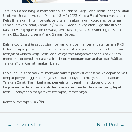
Tarakan-Dalam rangka mempersiapkan Pidana Kerja Sosial sesuai dengan Kitab
Undang-Undang Hukum Pidana (KUHP) 2023, Kepala Balai Pemasyarakatan
Kelas II Tarakan, Rita Ribawati, baru saja melaksanakan koordinasi bersama
Camat Tarakan Barat, Kamis (31/07/2025). Adapun kegiatan juga diikuti oleh
Kasubsi Bimbjngan Klien Dewasa, Dwi Prasetio, Kasubsie Bimbingan Klien
Anak, Eko Subagio, serta Anak Binaan Bapas.
Dalam koordinasi tersebut, disampaikan draft perihal penandatanganan PKS
terkait tempat penyelenggaraan kerja sosial Anak yang memperoleh putusan
menjalani Pidana Kerja Sosial dan Pelayanan Masyarakat pada Anak. “Kami
mendukung penuh kerjasama ini, dengan program dan arahan dari Walikota
Tarakan,” ujar Camat Tarakan Barat.
Lebih lanjut, Kabapas Rita, menyampaikan proyeksi kerjasama ke depan terkait
tempat penyelenggaraan kerja sosial dan pelayanan masyarakat di daerah
Tarakan Barat. “Kami berharap pemerintah daerah mendukung program
kerjasama ini demi membantu terpidana memperoleh tindakan yang tepat
melalui pelayanan masyarakat setempat,” tambahnya.
Kontributor:BapaSTAR/fld
←
Previous Post
Next Post
→