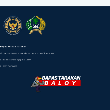
Bapas Kelas II Tarakan
Jl. Lembaga Pemasyarakatan Karang Balik Tarakan
E : bapastarakan@gmail.com
T : 0851 1747 0063