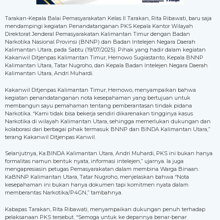
Tarakan-Kepala Balai Pemasyarakatan Kelas II Tarakan, Rita Ribawati, baru saja
mendampingi kegiatan Penandatanganan PKS Kepala Kantor Wilayah
Direktorat Jenderal Pemasyarakatan Kalimantan Timur dengan Badan
Narkotika Nasional Provinsi (BNNP) dan Badan Intelejen Negara Daerah
Kalimantan Utara, pada Sabtu (19/07/2025). Pihak yang hadir dalam kegiatan
Kakanwil Ditjenpas Kalimantan Timur, Hernowo Sugiastanto, Kepala BNNP
Kalimantan Utara, Tatar Nugroho, dan Kepala Badan Intelejen Negara Daerah
Kalimantan Utara, Andri Muhardi.
Kakanwil Ditjenpas Kalimantan Timur, Hernowo, menyampaikan bahwa
kegiatan penandatanganan nota kesepahaman yang bertujuan untuk
membangun sayu pemahaman tentang pemberantasan tindak pidana
Narkotika. “Kami tidak bisa bekerja sendiri dikarenakan tingginya kasus
Narkotika di wilayah Kalimantan Utara, sehingga memerlukan dukungan dan
kolaborasi dari berbagai pihak termasuk BNNP dan BINDA Kalimantan Utara,”
terang Kakanwil Ditjenpas Kanwil.
Selanjutnya, Ka.BINDA Kalimantan Utara, Andri Muhardi, PKS ini bukan hanya
formalitas namun bentuk nyata, informasi intelejen,” ujarnya. Ia juga
mengapresiasin petugas Pemasyarakatan dalam membina Warga Binaan.
KaBNNP Kalimantan Utara, Tatar Nugroho, menjelaskan bahwa “Nota
kesepahaman ini bukan hanya dokumen tapi komitmen nyata dalam
memberantas Narkotika/P4GN,” tambahnya.
Kabapas Tarakan, Rita Ribawati, menyampaikan dukungan penuh terhadap
pelaksanaan PKS tersebut. “Semoga untuk ke depannya benar-benar