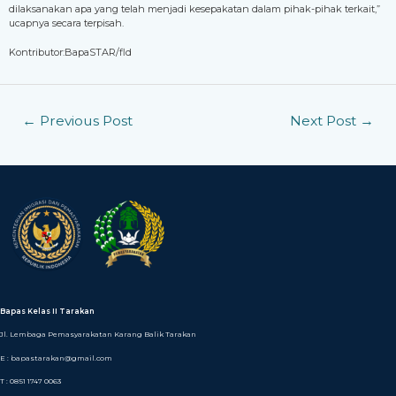
dilaksanakan apa yang telah menjadi kesepakatan dalam pihak-pihak terkait,”
ucapnya secara terpisah.
Kontributor:BapaSTAR/fld
←
Previous Post
Next Post
→
Bapas Kelas II Tarakan
Jl. Lembaga Pemasyarakatan Karang Balik Tarakan
E : bapastarakan@gmail.com
T : 0851 1747 0063