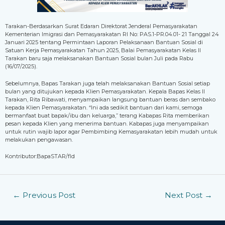
Tarakan-Berdasarkan Surat Edaran Direktorat Jenderal Pemasyarakatan
Kementerian Imigrasi dan Pemasyarakatan RI No: PAS.1-PR.04.01- 21 Tanggal 24
Januari 2025 tentang Permintaan Laporan Pelaksanaan Bantuan Sosial di
Satuan Kerja Pemasyarakatan Tahun 2025, Balai Pemasyarakatan Kelas II
Tarakan baru saja melaksanakan Bantuan Sosial bulan Juli pada Rabu
(16/07/2025).
Sebelumnya, Bapas Tarakan juga telah melaksanakan Bantuan Sosial setiap
bulan yang ditujukan kepada Klien Pemasyarakatan. Kepala Bapas Kelas II
Tarakan, Rita Ribawati, menyampaikan langsung bantuan beras dan sembako
kepada Klien Pemasyarakatan. “Ini ada sedikit bantuan dari kami, semoga
bermanfaat buat bapak/ibu dan keluarga,” terang Kabapas Rita memberikan
pesan kepada Klien yang menerima bantuan. Kabapas juga menyampaikan
untuk rutin wajib lapor agar Pembimbing Kemasyarakatan lebih mudah untuk
melakukan pengawasan.
Kontributor:BapaSTAR/fld
←
Previous Post
Next Post
→