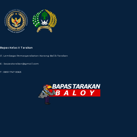
Bapas Kelas II Tarakan
Jl. Lembaga Pemasyarakatan Karang Balik Tarakan
E : bapastarakan@gmail.com
T : 0851 1747 0063