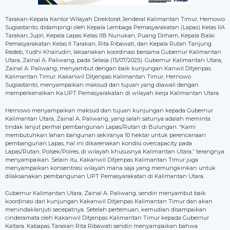
Tarakan-Kepala Kantor Wilayah Direktorat Jenderal Kalimantan Timur, Hernowo
Sugiastanto, didampingi oleh Kepala Lembaga Pemasyarakatan (Lapas) Kelas IIA
Tarakan, Jupri, Kepala Lapas Kelas IIB Nunukan, Puang Dirham, Kepala Balai
Pemasyarakatan Kelas II Tarakan, Rita Ribawati, dan Kepala Rutan Tanjung
Redeb, Yudhi Khairudin, laksanakan koordinasi bersama Gubernur Kalimantan
Utara, Zainal A. Paliwang, pada Selasa (15/07/2025). Gubernur Kalimantan Utara,
Zainal A. Paliwang, menyambut dengan baik kunjungan Kanwil Ditjenpas
Kalimantan Timur. Kakanwil Ditjenpas Kalimantan Timur, Hernowo
Sugiastanto, menyampaikan maksud dan tujuan yang diawali dengan
memperkenalkan Ka.UPT Pemasyarakatan di wilayah kerja Kalimantan Utara.
Hernowo menyampaikan maksud dan tujuan kunjungan kepada Gubernur
Kalimantan Utara, Zainal A. Paliwang, yang salah satunya adalah meminta
tindak lanjut perihal pembangunan Lapas/Rutan di Bulungan. “Kami
membutuhkan lahan bangunan sekiranya 10 hektar untuk perencanaan
pembangunan Lapas, hal ini dikarenakan kondisi overcapacity pada
Lapas/Rutan, Polsek/Polres, di wilayah khususnya Kalimantan Utara,” terangnya
menyampaikan. Selain itu, Kakanwil Ditjenpas Kalimantan Timur juga
menyampaikan konsentrasi wilayah mana saja yang memungkinkan untuk
dilaksanakan pembangunan UPT Pemasyarakatan di Kalimantan Utara.
Gubernur Kalimantan Utara, Zainal A. Paliwang, sendiri menyambut baik
koordinasi dari kunjungan Kakanwil Ditjenpas Kalimantan Timur dan akan
menindaklanjuti secepatnya. Setelah pertemuan, kemudian disampaikan
cinderamata oleh Kakanwil Ditjenpas Kalimantan Timur kepada Gubernur
Kaltara. Kabapas Tarakan Rita Ribawati sendiri menyampaikan bahwa