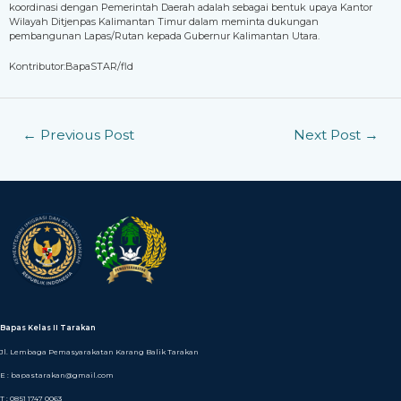
koordinasi dengan Pemerintah Daerah adalah sebagai bentuk upaya Kantor
Wilayah Ditjenpas Kalimantan Timur dalam meminta dukungan
pembangunan Lapas/Rutan kepada Gubernur Kalimantan Utara.
Kontributor:BapaSTAR/fld
←
Previous Post
Next Post
→
Bapas Kelas II Tarakan
Jl. Lembaga Pemasyarakatan Karang Balik Tarakan
E : bapastarakan@gmail.com
T : 0851 1747 0063