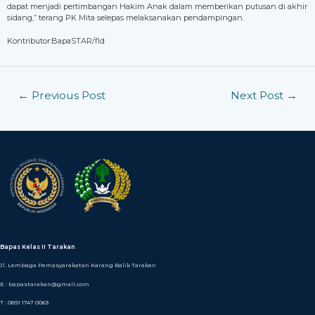
dapat menjadi pertimbangan Hakim Anak dalam memberikan putusan di akhir
sidang,” terang PK Mita selepas melaksanakan pendampingan.
Kontributor:BapaSTAR/fld
←
Previous Post
Next Post
→
Bapas Kelas II Tarakan
Jl. Lembaga Pemasyarakatan Karang Balik Tarakan
E : bapastarakan@gmail.com
T : 0851 1747 0063