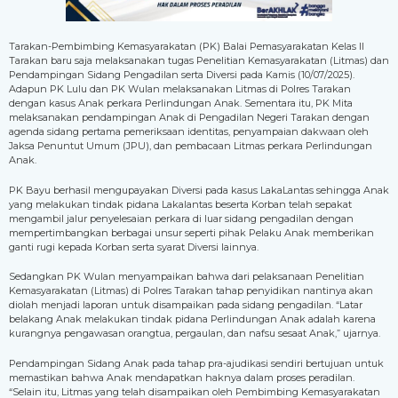
Tarakan-Pembimbing Kemasyarakatan (PK) Balai Pemasyarakatan Kelas II
Tarakan baru saja melaksanakan tugas Penelitian Kemasyarakatan (Litmas) dan
Pendampingan Sidang Pengadilan serta Diversi pada Kamis (10/07/2025).
Adapun PK Lulu dan PK Wulan melaksanakan Litmas di Polres Tarakan
dengan kasus Anak perkara Perlindungan Anak. Sementara itu, PK Mita
melaksanakan pendampingan Anak di Pengadilan Negeri Tarakan dengan
agenda sidang pertama pemeriksaan identitas, penyampaian dakwaan oleh
Jaksa Penuntut Umum (JPU), dan pembacaan Litmas perkara Perlindungan
Anak.
PK Bayu berhasil mengupayakan Diversi pada kasus LakaLantas sehingga Anak
yang melakukan tindak pidana Lakalantas beserta Korban telah sepakat
mengambil jalur penyelesaian perkara di luar sidang pengadilan dengan
mempertimbangkan berbagai unsur seperti pihak Pelaku Anak memberikan
ganti rugi kepada Korban serta syarat Diversi lainnya.
Sedangkan PK Wulan menyampaikan bahwa dari pelaksanaan Penelitian
Kemasyarakatan (Litmas) di Polres Tarakan tahap penyidikan nantinya akan
diolah menjadi laporan untuk disampaikan pada sidang pengadilan. “Latar
belakang Anak melakukan tindak pidana Perlindungan Anak adalah karena
kurangnya pengawasan orangtua, pergaulan, dan nafsu sesaat Anak,” ujarnya.
Pendampingan Sidang Anak pada tahap pra-ajudikasi sendiri bertujuan untuk
memastikan bahwa Anak mendapatkan haknya dalam proses peradilan.
“Selain itu, Litmas yang telah disampaikan oleh Pembimbing Kemasyarakatan