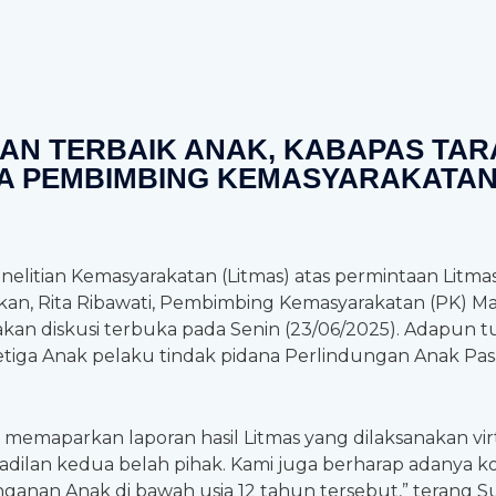
AN TERBAIK ANAK, KABAPAS TAR
A PEMBIMBING KEMASYARAKATAN
elitian Kemasyarakatan (Litmas) atas permintaan Litmas
rakan, Rita Ribawati, Pembimbing Kemasyarakatan (PK) 
n diskusi terbuka pada Senin (23/06/2025). Adapun tuju
iga Anak pelaku tindak pidana Perlindungan Anak Pasa
maparkan laporan hasil Litmas yang dilaksanakan virtu
lan kedua belah pihak. Kami juga berharap adanya kon
anganan Anak di bawah usia 12 tahun tersebut,” terang