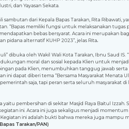
tri, dan Yayasan Sekata.
li sambutan dari Kepala Bapas Tarakan, Rita Ribawati, y
n. “Bapas memiliki fungsi untuk melaksanakan tugas
 mendapatkan bebas bersyarat. Acara ini merupakan ba
an pidana alternatif KUHP 2023”, jelas Rita
.
uli” dibuka oleh Wakil Wali Kota Tarakan, Ibnu Saud IS
i dukungan moral dan sosial kepada Klien untuk menjadi 
ingan pada Klien, menumbuhkan tanggug jawab serta ke
n ini dapat diberi tema “Bersama Masyarakat Menata U
emerintah saja, tapi peran serta seluruh masyarakat di 
a yaitu pembersihan di sekitar Masjid Raya Baitul Izzah
egiatan ini. Acara ini juga sekaligus menjadi moment
 Kegiatan ini adalah bukti bahwa mereka juga mampu m
Bapas Tarakan/PAN)