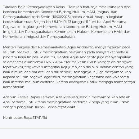
Tarakan-Balai Pemasyarakatan Kelas II Tarakan baru saja melaksanakan Apel
bersama Kementerian Koordinasi Bidang Hukum, HAM, Imigrasi, dan
Pemasyarakatan pada Senin (16/06/2025) secara virtual. Adapun kegiatan
berdasarkan surat Sekjen No: UM.04.01-13 tanggal 11 Juni hal Apel Bersama
Pegawai di lingkungan Kementerian Koordinator Bidang Hukum, HAM
Imigrasi, dan Pemasyarakatan, Kementerian Hukum, Kementerian HAM, dan
Kementerian Imigrasi dan Pemasyarakatan.
Menteri Imigrasi dan Pemasyarakatan, Agus Andrianto, menyampaikan pada
seluruh pegawai untuk meningkatkan pelayanan pada masyarakat melalui
program kerja Imipas. Selain itu, Menteri Agus Andrianto juga menyampaikan
selamat atas dilantiknya CPNS 2024. “Terima kasih CPNS yang telah diangkat
tepat waktu, tingkatkan integritas, kejujuran, dan disiplin. Jadilah contoh yang
baik dimulai dari hal kecil dan diri sendiri,” terangnya. Ia juga menyampaikan
kepada seluruh pegawai agar solid, meningkatkan kerjasama dan kolaborasi
baik internal maupun eksternal karena kewajiban untuk menjaga martabatnya
kementerian.
Adapun Kepala Bapas Tarakan, Rita Ribawati, sendiri menyampaikan setelah
Apel bersama untuk terus menjngkatkan performa kinerja yang dilanjutkan
dengan pengisian Jurnal Harian tepat waktu.
Kontributor: BapaSTAR/fld