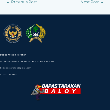
←
Previous Post
Next Post
→
Bapas Kelas II Tarakan
Jl. Lembaga Pemasyarakatan Karang Balik Tarakan
E : bapastarakan@gmail.com
T : 0851 1747 0063