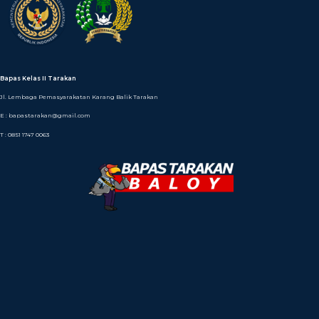
Bapas Kelas II Tarakan
Jl. Lembaga Pemasyarakatan Karang Balik Tarakan
E : bapastarakan@gmail.com
T : 0851 1747 0063