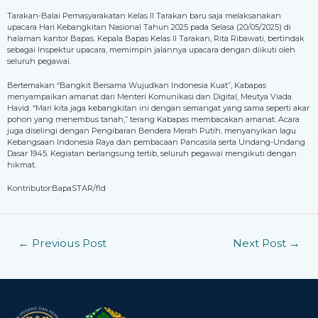
Tarakan-Balai Pemasyarakatan Kelas II Tarakan baru saja melaksanakan
upacara Hari Kebangkitan Nasional Tahun 2025 pada Selasa (20/05/2025) di
halaman kantor Bapas. Kepala Bapas Kelas II Tarakan, Rita Ribawati, bertindak
sebagai Inspektur upacara, memimpin jalannya upacara dengan diikuti oleh
seluruh pegawai.
Bertemakan “Bangkit Bersama Wujudkan Indonesia Kuat”, Kabapas
menyampaikan amanat dari Menteri Komunikasi dan Digital, Meutya Viada
Havid. “Mari kita jaga kebangkitan ini dengan semangat yang sama seperti akar
pohon yang menembus tanah,” terang Kabapas membacakan amanat. Acara
juga diselingi dengan Pengibaran Bendera Merah Putih, menyanyikan lagu
Kebangsaan Indonesia Raya dan pembacaan Pancasila serta Undang-Undang
Dasar 1945. Kegiatan berlangsung tertib, seluruh pegawai mengikuti dengan
hikmat.
Kontributor:BapaSTAR/fld
←
Previous Post
Next Post
→