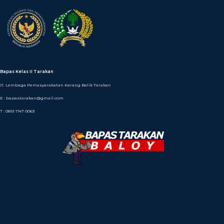
Bapas Kelas II Tarakan
Jl. Lembaga Pemasyarakatan Karang Balik Tarakan
E : bapastarakan@gmail.com
T : 0851 1747 0063