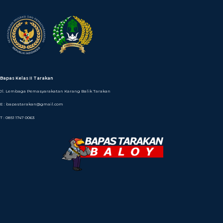
Bapas Kelas II Tarakan
Jl. Lembaga Pemasyarakatan Karang Balik Tarakan
E : bapastarakan@gmail.com
T : 0851 1747 0063