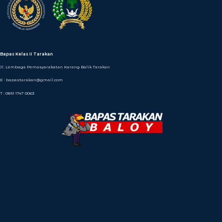
Bapas Kelas II Tarakan
Jl. Lembaga Pemasyarakatan Karang Balik Tarakan
E : bapastarakan@gmail.com
T : 0851 1747 0063