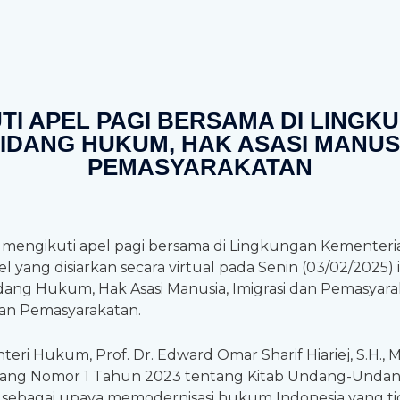
TI APEL PAGI BERSAMA DI LING
DANG HUKUM, HAK ASASI MANUSI
PEMASYARAKATAN
ja mengikuti apel pagi bersama di Lingkungan Kementer
l yang disiarkan secara virtual pada Senin (03/02/2025) 
idang Hukum, Hak Asasi Manusia, Imigrasi dan Pemasya
dan Pemasyarakatan.
nteri Hukum, Prof. Dr. Edward Omar Sharif Hiariej, S.
Undang Nomor 1 Tahun 2023 tentang Kitab Undang-Und
ni sebagai upaya memodernisasi hukum Indonesia yang