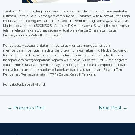
Tarakan-Dalam rangka pengawasan pelaksanaan Penelitian Kemasyarakatan
(Litmas), Kepala Balai Pemasyarakatan Kelas II Tarakan, Rita Ribawati, baru saja
melaksanakan pengawasan Litmas kepada Pembimbing Kemasyarakatan Ahli
Madya pada Kamis (30/01/2025). Adapun PK Ahli Madya, Suwandi, sebelumnya
telah melaksanakan Litmas secara virtual oleh Warga Binaan Lembaga
Pemasyarakatan Kelas IIB Nunukan.
Pengawasan secara lanjutan ini bertujuan untuk mengetahui dan
memperdalam penggalian data yang telah dilaksanakan PK Madya, Suwandi,
terhadap Klien dengan perkara Perlindungan Anak terkait kondisi Korban.
Kabapas Rita menyampaikan kepada PK Madya, Suwandi, untuk melengkapi
data administrasi dan menilai kelayakan Penjamin secara komprehensif dan
menyeluruh untuk kemudian dilaporkan dan diajukan dalam Sidang Tim
Pengamat Pemasyarakatan (TPP) Bapas Kelas II Tarakan.
Kontributor:BapaSTAR/fld
←
Previous Post
Next Post
→