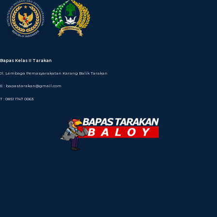
Bapas Kelas II Tarakan
Jl. Lembaga Pemasyarakatan Karang Balik Tarakan
E : bapastarakan@gmail.com
T : 0851 1747 0063