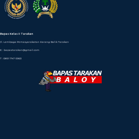
Bapas Kelas II Tarakan
Jl. Lembaga Pemasyarakatan Karang Balik Tarakan
E : bapastarakan@gmail.com
T : 0851 1747 0063