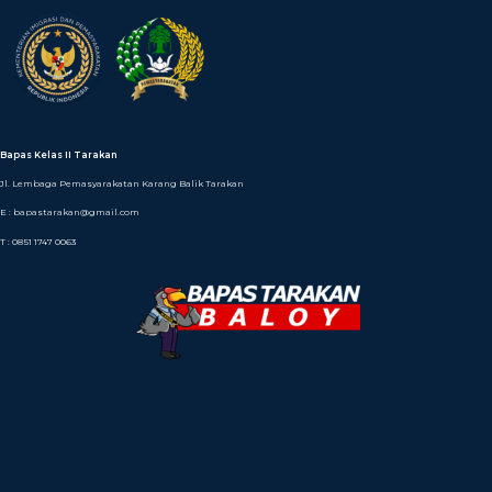
Bapas Kelas II Tarakan
Jl. Lembaga Pemasyarakatan Karang Balik Tarakan
E : bapastarakan@gmail.com
T : 0851 1747 0063