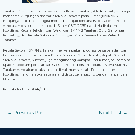
Tarakan-Kepala Balai Pemasyarakatan Kelas II Tarakan, Rita Ribawati, baru saja
menerima kunjungan tim dari SMPN 2 Tarakan pada Jumat (10/01/2025).
Kunjungan ini dalam rangka menindaklanjuti rencana Bapas Goes to School
yang akan diselenggarakan pada Senin (13/01/2025) nanti. Hadir dalam
koordinasi Kepala Sekolah dan Wakil dari SMPN 2 Tarakan, Guru Bimbinga
Konseling, dan Kepala Subseksi Bimbingan Klien Dewasa Bapas Kelas II
Tarakan.
Kepala Sekolah SMPN 2 Tarakan menyampaikan progress persiapan dan dari
tim Bapas menetapkan tema Bapas Bercerita. Sementara itu, Kepala Sekolah
SMPN 2 Tarakan, Sutomo, juga mengundang Kabapas untuk menjadi pembina
upacara sebelum pelaksanaan Goes To School bersama seluruh Siswa SMPN 2
Tarakan yang akan dilaksanakan di halaman sekolah. Dengan adanya
koordinasi ini, diharapkan acara nanti dapat berlangsung dengan lancar dan
khidmat.
Kontributor:BapaSTAR/fld
←
Previous Post
Next Post
→