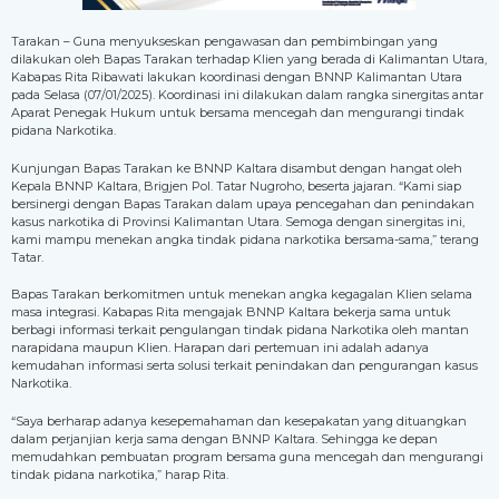
Tarakan – Guna menyukseskan pengawasan dan pembimbingan yang
dilakukan oleh Bapas Tarakan terhadap Klien yang berada di Kalimantan Utara,
Kabapas Rita Ribawati lakukan koordinasi dengan BNNP Kalimantan Utara
pada Selasa (07/01/2025). Koordinasi ini dilakukan dalam rangka sinergitas antar
Aparat Penegak Hukum untuk bersama mencegah dan mengurangi tindak
pidana Narkotika.
Kunjungan Bapas Tarakan ke BNNP Kaltara disambut dengan hangat oleh
Kepala BNNP Kaltara, Brigjen Pol. Tatar Nugroho, beserta jajaran. “Kami siap
bersinergi dengan Bapas Tarakan dalam upaya pencegahan dan penindakan
kasus narkotika di Provinsi Kalimantan Utara. Semoga dengan sinergitas ini,
kami mampu menekan angka tindak pidana narkotika bersama-sama,” terang
Tatar.
Bapas Tarakan berkomitmen untuk menekan angka kegagalan Klien selama
masa integrasi. Kabapas Rita mengajak BNNP Kaltara bekerja sama untuk
berbagi informasi terkait pengulangan tindak pidana Narkotika oleh mantan
narapidana maupun Klien. Harapan dari pertemuan ini adalah adanya
kemudahan informasi serta solusi terkait penindakan dan pengurangan kasus
Narkotika.
“Saya berharap adanya kesepemahaman dan kesepakatan yang dituangkan
dalam perjanjian kerja sama dengan BNNP Kaltara. Sehingga ke depan
memudahkan pembuatan program bersama guna mencegah dan mengurangi
tindak pidana narkotika,” harap Rita.