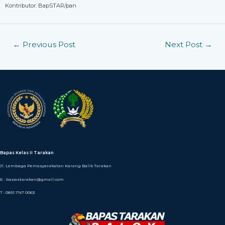
Kontributor: BapSTAR/pan
←
Previous Post
Next Post
→
Bapas Kelas II Tarakan
Jl. Lembaga Pemasyarakatan Karang Balik Tarakan
E : bapastarakan@gmail.com
T : 0851 1747 0063