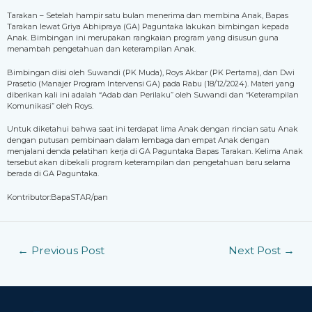
Tarakan – Setelah hampir satu bulan menerima dan membina Anak, Bapas
Tarakan lewat Griya Abhipraya (GA) Paguntaka lakukan bimbingan kepada
Anak. Bimbingan ini merupakan rangkaian program yang disusun guna
menambah pengetahuan dan keterampilan Anak.
Bimbingan diisi oleh Suwandi (PK Muda), Roys Akbar (PK Pertama), dan Dwi
Prasetio (Manajer Program Intervensi GA) pada Rabu (18/12/2024). Materi yang
diberikan kali ini adalah “Adab dan Perilaku” oleh Suwandi dan “Keterampilan
Komunikasi” oleh Roys.
Untuk diketahui bahwa saat ini terdapat lima Anak dengan rincian satu Anak
dengan putusan pembinaan dalam lembaga dan empat Anak dengan
menjalani denda pelatihan kerja di GA Paguntaka Bapas Tarakan. Kelima Anak
tersebut akan dibekali program keterampilan dan pengetahuan baru selama
berada di GA Paguntaka.
Kontributor:BapaSTAR/pan
←
Previous Post
Next Post
→