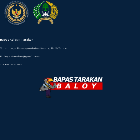
Bapas Kelas II Tarakan
Jl. Lembaga Pemasyarakatan Karang Balik Tarakan
E : bapastarakan@gmail.com
T : 0851 1747 0063