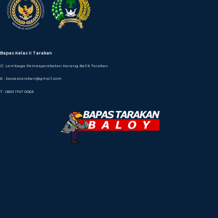
Bapas Kelas II Tarakan
Jl. Lembaga Pemasyarakatan Karang Balik Tarakan
E : bapastarakan@gmail.com
T : 0851 1747 0063