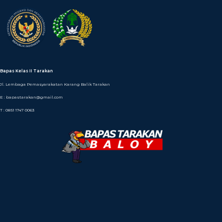
Bapas Kelas II Tarakan
Jl. Lembaga Pemasyarakatan Karang Balik Tarakan
E : bapastarakan@gmail.com
T : 0851 1747 0063