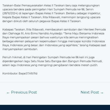
Tarakan-Balai Pemasyarakatan Kelas II Tarakan baru saja melangsungkan
upacara bendera pada peringatan Hari Sumpah Pemuda ke-96, Senin
(28/10/2024) di lapangan Bapas Kelas II Tarakan. Berlaku sebagai inspektur,
Kepala Bapas Kelas II Tarakan, Rita Ribawati, memimpin langsung upacara
dengan diikuti oleh seluruh pegawai Bapas Kelas II Tarakan.
Kabapas Tarakan, Rita Ribawati, membacakan sambutan dari Menteei Pemuda
dan Olahraga RI, Ario Bimo Nandito Aryotedjo. “Tema Maju Bersama Indonesia
Raya menyampaikan pesan bahwa waktunya kita semua meningkatkan
berbagai elemen pelayanan kepemudaan hingga mencapai kondisi Indonesia
Raya, Indonesia yang besar, dan Indonesia yang sejahtera,” terang Kabapas saat
menyampaikan sambutan.
Penuh hikmat, di hari Peringatan Sumpah Pemuda ke-96 kali ini juga
diperdengarkan lagu Satu Nusa Satu Bangsa dan Bangun Pemuda Pemudi,
selain lagu Indonesia yang mengiringi pengibaran bendera merah putih.
Kontributor: BapaSTAR/fld
←
Previous Post
Next Post
→