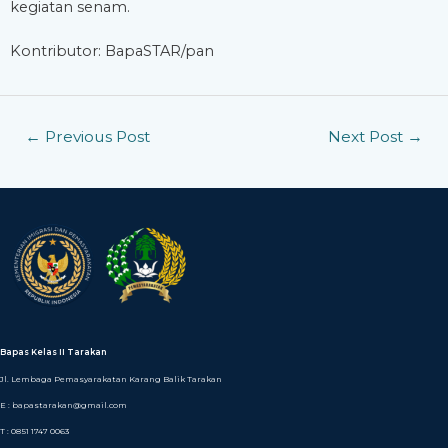
kegiatan senam.
Kontributor: BapaSTAR/pan
←
Previous Post
Next Post
→
Bapas Kelas II Tarakan
Jl. Lembaga Pemasyarakatan Karang Balik Tarakan
E : bapastarakan@gmail.com
T : 0851 1747 0063