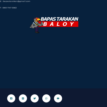
E : bapastarakan@gmail.com
T : 0851 1747 0063